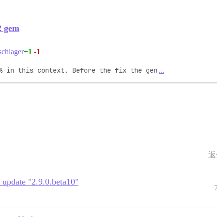
2 gem
+1
-1
chlager
% in this context. Before the fix the gen
…
返
 update "2.9.0.beta10"