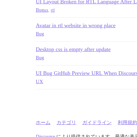
UI Layout Broken for RTL Language After L
Bug
ux
,
rtl
Avatar in rtl website in wrong place
Bug
Desktop css is empty after update
Bug
UI Bug GitHub Preview URL When Discours
UX
ホーム
カテゴリ
ガイドライン
利用規
Discourse
により提供されています。最適な表示のた