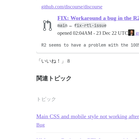
github.com/discourse/discourse
FIX: Workaround a bug in the R
main
fix-rtl-issue
←
opened
02:04AM - 23 Dec 22 UTC
gs
R2 seems to have a problem with the 100
「いいね！」 8
関連トピック
トピック
Main CSS and mobile style not working after
Bug