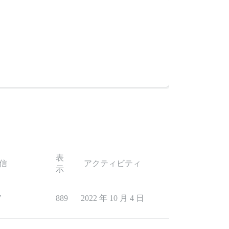
表
信
アクティビティ
示
7
889
2022 年 10 月 4 日