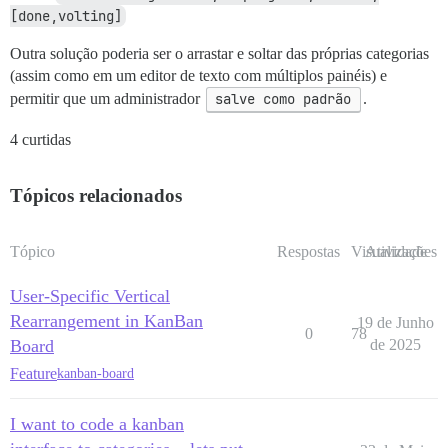
[done,volting]
Outra solução poderia ser o arrastar e soltar das próprias categorias
(assim como em um editor de texto com múltiplos painéis) e
permitir que um administrador
salve como padrão
.
4 curtidas
Tópicos relacionados
Tópico
Respostas
Visualizações
Atividade
User-Specific Vertical
Rearrangement in KanBan
19 de Junho
0
78
Board
de 2025
Feature
kanban-board
I want to code a kanban