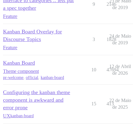
interface to categories .. lets put
23 de Maio
9
2146
a spec together
de 2019
Feature
Kanban Board Overlay for
24 de Maio
Discourse Topics
3
1828
de 2019
Feature
Kanban Board
12 de Abril
10
47694
Theme component
de 2026
pr-welcome
,
official
,
kanban-board
Configuring the kanban theme
component is awkward and
22 de Maio
15
413
error prone
de 2025
UX
kanban-board