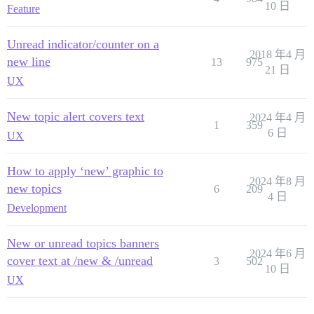
10 日
Feature
Unread indicator/counter on a
2018 年4 月
new line
13
975
21 日
UX
New topic alert covers text
2024 年4 月
1
359
6 日
UX
How to apply ‘new’ graphic to
2024 年8 月
new topics
6
209
4 日
Development
New or unread topics banners
2024 年6 月
cover text at /new & /unread
3
502
10 日
UX