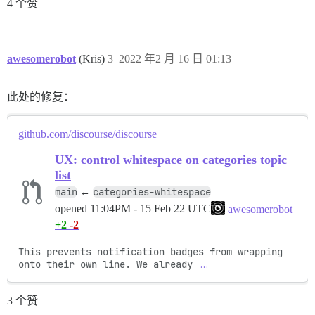
4 个赞
awesomerobot
(Kris)
3
2022 年2 月 16 日 01:13
此处的修复：
github.com/discourse/discourse
UX: control whitespace on categories topic
list
main
categories-whitespace
←
opened
11:04PM - 15 Feb 22 UTC
awesomerobot
+2
-2
This prevents notification badges from wrapping 
onto their own line. We already 
…
3 个赞