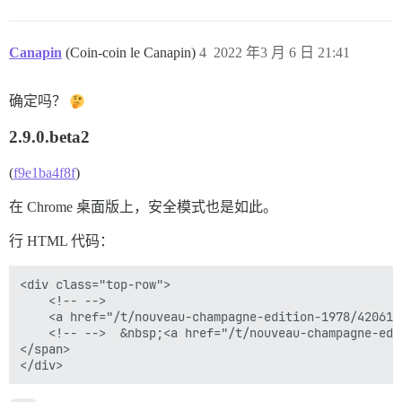
Canapin
(Coin-coin le Canapin)
4
2022 年3 月 6 日 21:41
确定吗？
2.9.0.beta2
(
f9e1ba4f8f
)
在 Chrome 桌面版上，安全模式也是如此。
行 HTML 代码：
<div class="top-row">

    <!-- -->

    <a href="/t/nouveau-champagne-edition-1978/42061"
    <!-- -->  &nbsp;<a href="/t/nouveau-champagne-edi
</span>
