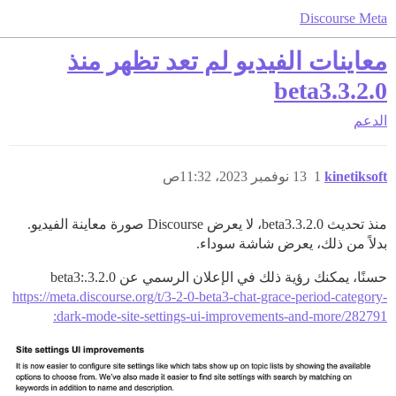
Discourse Meta
معاينات الفيديو لم تعد تظهر منذ
3.2.0.beta3
الدعم
kinetiksoft
1
13 نوفمبر 2023، 11:32ص
منذ تحديث 3.2.0.beta3، لا يعرض Discourse صورة معاينة الفيديو.
بدلاً من ذلك، يعرض شاشة سوداء.
حسنًا، يمكنك رؤية ذلك في الإعلان الرسمي عن 3.2.0.beta3:
https://meta.discourse.org/t/3-2-0-beta3-chat-grace-period-category-
dark-mode-site-settings-ui-improvements-and-more/282791: