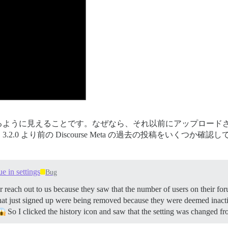
るように見えることです。なぜなら、それ以前にアップロード
.0 より前の Discourse Meta の過去の投稿をいくつ
e in settings
Bug
each out to us because they saw that the number of users on their foru
that just signed up were being removed because they were deemed inactiv
So I clicked the history icon and saw that the setting was changed f