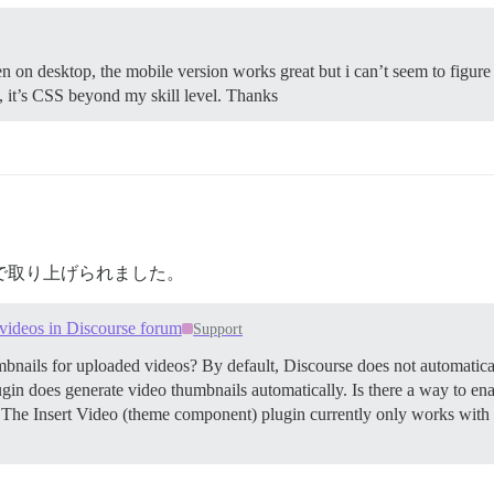
en on desktop, the mobile version works great but i can’t seem to figu
y, it’s CSS beyond my skill level. Thanks
で取り上げられました。
 videos in Discourse forum
Support
bnails for uploaded videos? By default, Discourse does not automatica
in does generate video thumbnails automatically. Is there a way to ena
: The Insert Video (theme component) plugin currently only works wit
す。