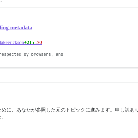
ding metadata
+215
-70
lakeerickson
respected by browsers, and

ために、あなたが参照した元のトピックに進みます。申し訳あ
た。