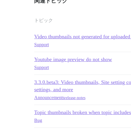
関連トピック
トピック
Video thumbnails not generated for uploaded
Support
Youtube image preview do not show
Support
3.3.0.beta3: Video thumbnails, Site setting c
settings, and more
Announcements
release-notes
Topic thumbnails broken when topic include
Bug