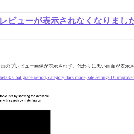
ビデオプレビューが表示されなくなりまし
course で動画のプレビュー画像が表示されず、代わりに黒い画面が表
.beta3: Chat grace period, category dark mode, site settings UI improv