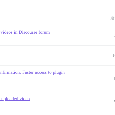
返
 videos in Discourse forum
1
onfirmation, Faster access to plugin
s uploaded video