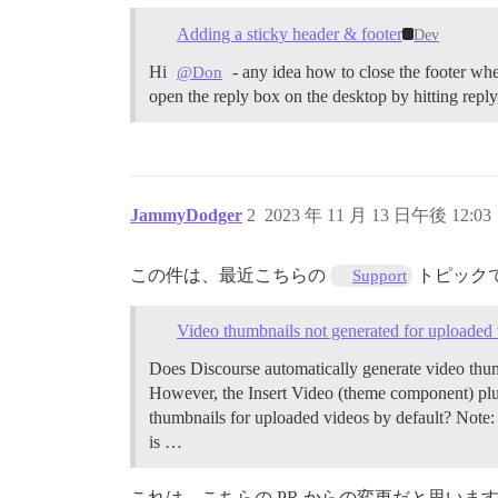
Adding a sticky header & footer
Dev
Hi
- any idea how to close the footer wh
@Don
open the reply box on the desktop by hitting repl
JammyDodger
2
2023 年 11 月 13 日午後 12:03
この件は、最近こちらの
トピック
Support
Video thumbnails not generated for uploaded
Does Discourse automatically generate video thum
However, the Insert Video (theme component) plug
thumbnails for uploaded videos by default? Note
is …
これは、こちらの PR からの変更だと思いま