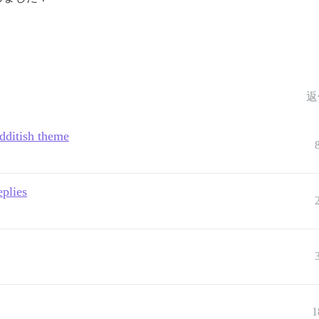
返
edditish theme
eplies
1