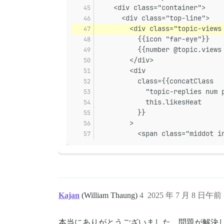
    <div class="container">
      <div class="top-line">
        <div class="topic-views
          {{icon "far-eye"}}
          {{number @topic.views
        </div>
        <div
          class={{concatClass
            "topic-replies num 
            this.likesHeat
          }}
        >
          <span class="middot i
Kajan
(William Thaung)
4
2025 年 7 月 8 日午前 
本当にありがとうございました。問題が解決