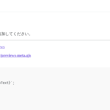
追加してください。
iews
r/previews-meta.gjs
oText}`;