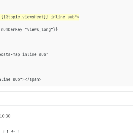
 {{@topic.viewsHeat}} inline sub">
 numberKey="views_long"}}
posts-map inline sub"
nline sub"></span>
10:30
しました！