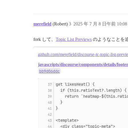
merefield
(Robert)
3
2025 年 7 月 8 日午前 10:08
fork して、
Topic List Previews
のようなことを
github.com/merefield/discourse-tc-topic-list-prev
javascripts/discourse/components/details/foote
bb9d06ddc
get likesHeat() {
  if (this.ratioText?.length) {
    return `heatmap-${this.rati
  }
}
<template>
  <div class="topic-meta">