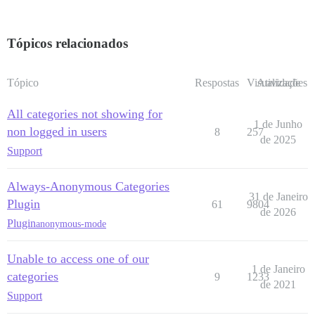
Tópicos relacionados
Tópico
Respostas
Visualizações
Atividade
All categories not showing for
1 de Junho
non logged in users
8
257
de 2025
Support
Always-Anonymous Categories
31 de Janeiro
Plugin
61
9804
de 2026
Plugin
anonymous-mode
Unable to access one of our
1 de Janeiro
categories
9
1233
de 2021
Support