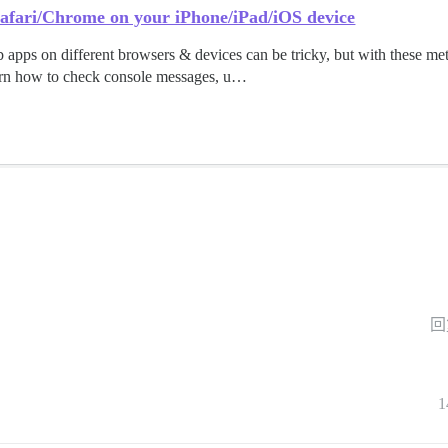
afari/Chrome on your iPhone/iPad/iOS device
apps on different browsers & devices can be tricky, but with these me
arn how to check console messages, u…
回
1