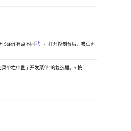
[1]
fari 有点不同
）。打开控制台后，尝试再
部名为“在菜单栏中显示开发菜单”的复选框。\n按