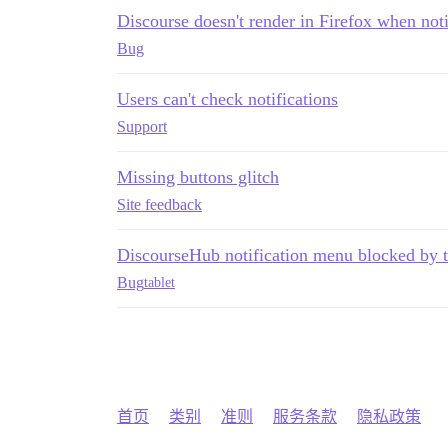
Discourse doesn't render in Firefox when noti
Bug
Users can't check notifications
Support
Missing buttons glitch
Site feedback
DiscourseHub notification menu blocked by th
Bug
tablet
首页
类别
准则
服务条款
隐私政策