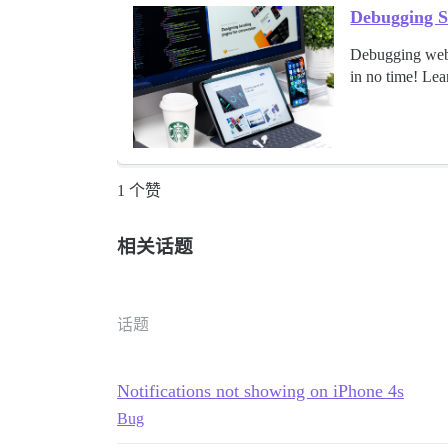
Debugging S
Debugging web 
in no time! Le
1 个赞
相关话题
话题
Notifications not showing on iPhone 4s
Bug