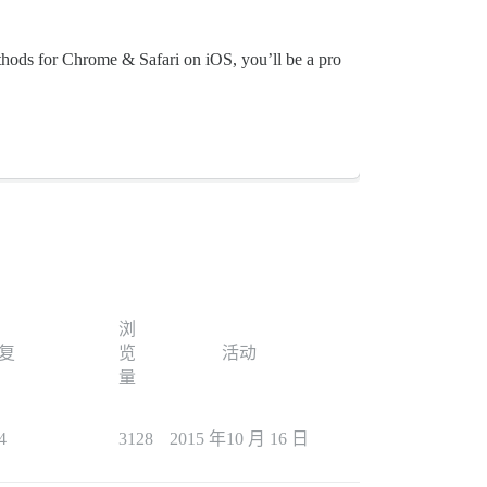
thods for Chrome & Safari on iOS, you’ll be a pro
浏
复
览
活动
量
4
3128
2015 年10 月 16 日