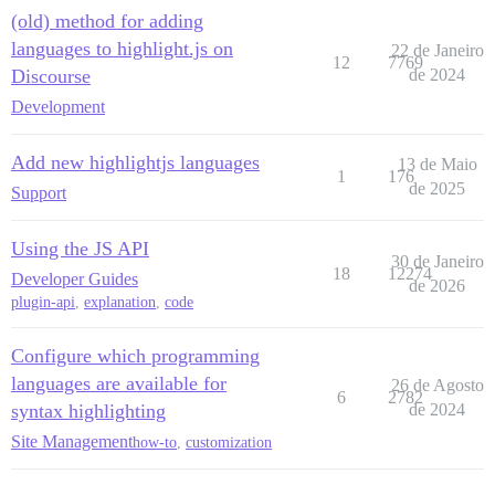
(old) method for adding
languages to highlight.js on
22 de Janeiro
12
7769
Discourse
de 2024
Development
Add new highlightjs languages
13 de Maio
1
176
de 2025
Support
Using the JS API
30 de Janeiro
18
12274
Developer Guides
de 2026
plugin-api
,
explanation
,
code
Configure which programming
languages are available for
26 de Agosto
6
2782
syntax highlighting
de 2024
Site Management
how-to
,
customization