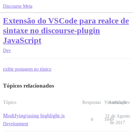
Discourse Meta
Extensão do VSCode para realce de
sintaxe no discourse-plugin
JavaScript
Dev
exibir postagem no tópico
Tópicos relacionados
Tópico
Respostas
Visualizações
Atividade
Modifying/using highlight.js
31 de Agosto
4
1649
de 2017
Development