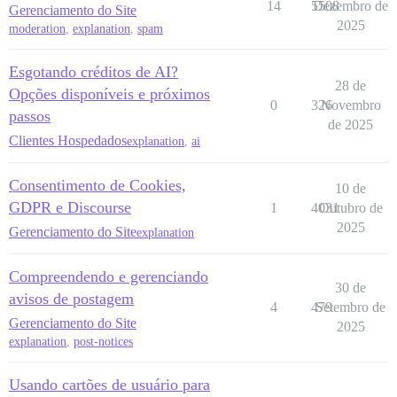
14
5508
Dezembro de
Gerenciamento do Site
2025
moderation
,
explanation
,
spam
Esgotando créditos de AI?
28 de
Opções disponíveis e próximos
0
326
Novembro
passos
de 2025
Clientes Hospedados
explanation
,
ai
Consentimento de Cookies,
10 de
GDPR e Discourse
1
4031
Outubro de
2025
Gerenciamento do Site
explanation
Compreendendo e gerenciando
30 de
avisos de postagem
4
479
Setembro de
Gerenciamento do Site
2025
explanation
,
post-notices
Usando cartões de usuário para