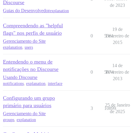
Discourse
de 2023
Guias do Desenvolvedor
explanation
Compreendendo as "helpful
19 de
flags" nos perfis de usuário
0
5361
Fevereiro de
Gerenciamento do Site
2015
explanation
,
users
Entendendo o menu de
14 de
notificações no Discourse
0
5874
Fevereiro de
Usando Discourse
2013
notifications
,
explanation
,
interface
Configurando um grupo
primário para usuários
25 de Janeiro
3
10899
de 2025
Gerenciamento do Site
groups
,
explanation