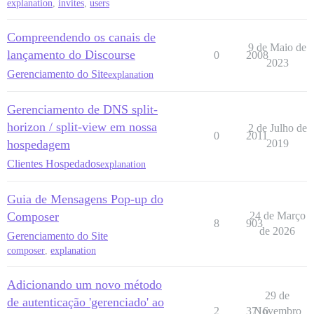
explanation
,
invites
,
users
Compreendendo os canais de
9 de Maio de
lançamento do Discourse
0
2008
2023
Gerenciamento do Site
explanation
Gerenciamento de DNS split-
horizon / split-view em nossa
2 de Julho de
0
2011
hospedagem
2019
Clientes Hospedados
explanation
Guia de Mensagens Pop-up do
Composer
24 de Março
8
903
de 2026
Gerenciamento do Site
composer
,
explanation
Adicionando um novo método
29 de
de autenticação 'gerenciado' ao
2
3716
Novembro