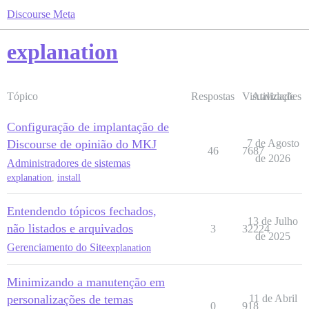
Discourse Meta
explanation
Tópico
Respostas
Visualizações
Atividade
Configuração de implantação de
Discourse de opinião do MKJ
7 de Agosto
46
7687
de 2026
Administradores de sistemas
explanation
,
install
Entendendo tópicos fechados,
13 de Julho
não listados e arquivados
3
32224
de 2025
Gerenciamento do Site
explanation
Minimizando a manutenção em
personalizações de temas
11 de Abril
0
918