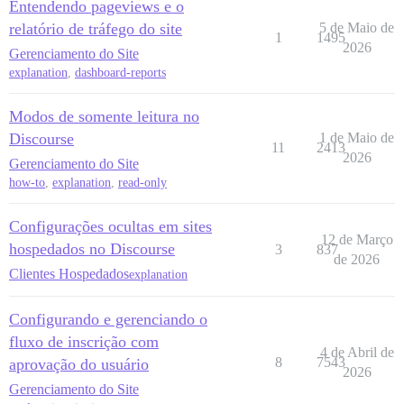
Entendendo pageviews e o
relatório de tráfego do site
5 de Maio de
1
1495
2026
Gerenciamento do Site
explanation
,
dashboard-reports
Modos de somente leitura no
Discourse
1 de Maio de
11
2413
2026
Gerenciamento do Site
how-to
,
explanation
,
read-only
Configurações ocultas em sites
12 de Março
hospedados no Discourse
3
837
de 2026
Clientes Hospedados
explanation
Configurando e gerenciando o
fluxo de inscrição com
4 de Abril de
8
7543
aprovação do usuário
2026
Gerenciamento do Site