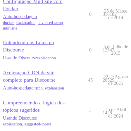
Configuração Multisite com
Docker
25 de Março
0
316182
Auto-hospedagem
de 2014
docker
,
explanation
,
advanced-setup
,
multisite
Entendendo os Likes no
5 de Julho de
Discourse
0
12547
2015
Usando Discourse
explanation
Aceleração CDN de site
22 de Agosto
completo para Discourse
45
20529
de 2025
Auto-hospedagem
cdn
,
explanation
Compreendendo a lógica dos
tópicos sugeridos
25 de Abril
2
1428
de 2024
Usando Discourse
explanation
,
suggested-topics