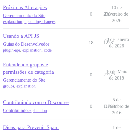
Próximas Alterações
10 de
0
238
Fevereiro de
Gerenciamento do Site
2026
explanation
,
upcoming-changes
Usando a API JS
30 de Janeiro
18
12281
Guias do Desenvolvedor
de 2026
plugin-api
,
explanation
,
code
Entendendo grupos e
permissões de categoria
16 de Maio
0
27277
de 2018
Gerenciamento do Site
groups
,
explanation
5 de
Contribuindo com o Discourse
0
11798
Dezembro de
Contribuindo
explanation
2016
Dicas para Prevenir Spam
1 de