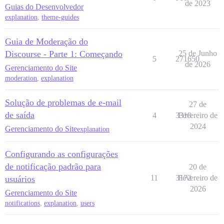
de 2023
Guias do Desenvolvedor
explanation
,
theme-guides
Guia de Moderação do
Discourse - Parte 1: Começando
25 de Junho
5
271650
de 2026
Gerenciamento do Site
moderation
,
explanation
Solução de problemas de e-mail
27 de
de saída
4
3319
Fevereiro de
2024
Gerenciamento do Site
explanation
Configurando as configurações
de notificação padrão para
20 de
11
3172
Fevereiro de
usuários
2026
Gerenciamento do Site
notifications
,
explanation
,
users