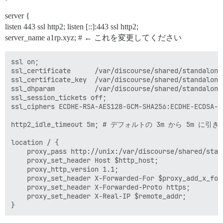
server {
listen 443 ssl http2; listen [::]:443 ssl http2;
server_name a1rp.xyz; # ← これを変更してください
ssl on;

ssl_certificate      /var/discourse/shared/standalone/
ssl_certificate_key  /var/discourse/shared/standalone/
ssl_dhparam          /var/discourse/shared/standalone/
ssl_session_tickets off;

ssl_ciphers ECDHE-RSA-AES128-GCM-SHA256:ECDHE-ECDSA-A
http2_idle_timeout 5m; # デフォルトの 3m から 5m に引き
location / {

    proxy_pass http://unix:/var/discourse/shared/stan
    proxy_set_header Host $http_host;

    proxy_http_version 1.1;

    proxy_set_header X-Forwarded-For $proxy_add_x_forw
    proxy_set_header X-Forwarded-Proto https;

    proxy_set_header X-Real-IP $remote_addr;
