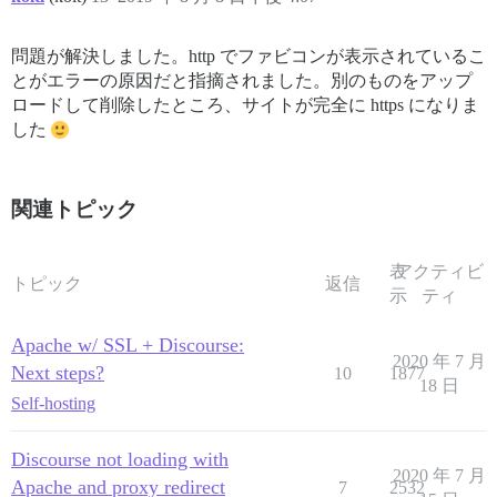
問題が解決しました。http でファビコンが表示されているこ
とがエラーの原因だと指摘されました。別のものをアップ
ロードして削除したところ、サイトが完全に https になりま
した
関連トピック
表
アクティビ
トピック
返信
示
ティ
Apache w/ SSL + Discourse:
2020 年 7 月
Next steps?
10
1877
18 日
Self-hosting
Discourse not loading with
2020 年 7 月
Apache and proxy redirect
7
2532