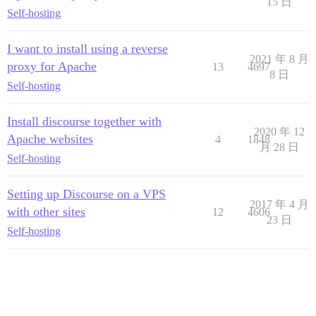
15 日
Self-hosting
I want to install using a reverse
2021 年 8 月
proxy for Apache
13
4697
8 日
Self-hosting
Install discourse together with
2020 年 12
Apache websites
4
1848
月 28 日
Self-hosting
Setting up Discourse on a VPS
2017 年 4 月
with other sites
12
4606
23 日
Self-hosting