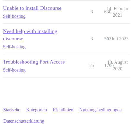
Unable to install Discourse
14. Februar
3
630
2021
Self-hosting
Need help with installing
discourse
3
592
1. Juli 2023
Self-hosting
Troubleshooting Port Access
18. August
25
1790
2020
Self-hosting
Startseite
Kategorien
Richtlinien
Nutzungsbedingungen
Datenschutzerklärung