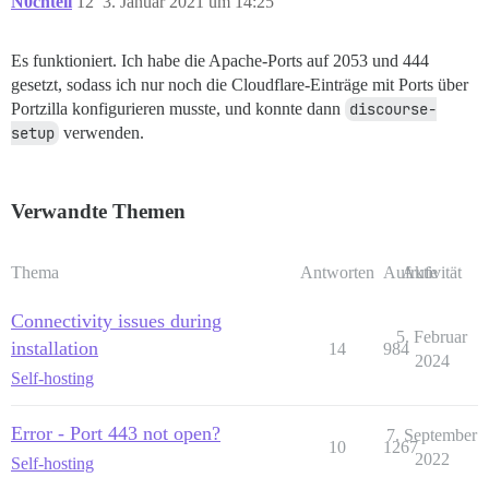
N0chteil
12
3. Januar 2021 um 14:25
Es funktioniert. Ich habe die Apache-Ports auf 2053 und 444
gesetzt, sodass ich nur noch die Cloudflare-Einträge mit Ports über
Portzilla konfigurieren musste, und konnte dann
discourse-
setup
verwenden.
Verwandte Themen
Thema
Antworten
Aufrufe
Aktivität
Connectivity issues during
5. Februar
installation
14
984
2024
Self-hosting
Error - Port 443 not open?
7. September
10
1267
2022
Self-hosting