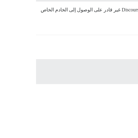
بالمناسبة، 443 هو منفذ HTTPS، ويستخدم لإنشاء التشفير. هذا يعني أن نطاقك ربما لم يتم تكوينه بشكل صحيح وأن إعداد Discourse غير قادر على الوصول إلى الخادم الخاص