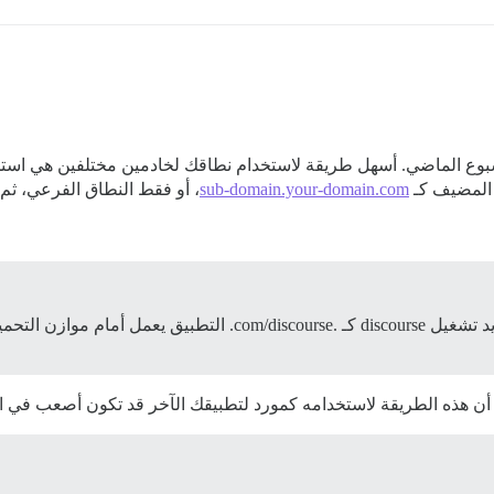
ًا الأسبوع الماضي. أسهل طريقة لاستخدام نطاقك لخادمين مختلفين هي ا
sub-domain.your-domain.com
، أو فقط النطاق الفرعي، ثم تحديد عنوان IP ال
لدي نطاق .com وهناك موقع يعمل بالفعل. الآن أريد تشغيل discourse
أن هذه الطريقة لاستخدامه كمورد لتطبيقك الآخر قد تكون أصعب في ال