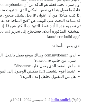
أول شيء يجب فعله هو التأكد من أن com.mydomian يحل إلى عنوان IP الخاص بهذا الخادم.
عادةً ما تفعل هذا في نفس المكان الذي اشتريت منه 
إذا كنت متأكدًا من أن عنوان IP يحل بشكل صحيح، فقد تكون هناك مشكلة في جدار الحماية.
قد يساعد البحث على الويب عن “فتح المنافذ خدمة ا
تم تصميم هذه الأداة فقط للتثبيتات الأكثر شيوعًا. إذ
المشكلة المذكورة أعلاه، فستحتاج إلى تحرير containers/app.yml بنفسك ثم كتابة
./launcher rebuild app
لدي بعض الأسئلة:
شيء من جانب discourse؟
ما هو المنفذ الذي يعمل عليه discourse؟
عندما أقوم بتشغيل curl يمكنني الوصول إلى الموقع ولكن لماذا يفشل إعداد discourse؟
هل من المقبول تجاهل إعداد البريد؟
(9pfs)
hello-smile6
2
2 سبتمبر 2024، 10:21م