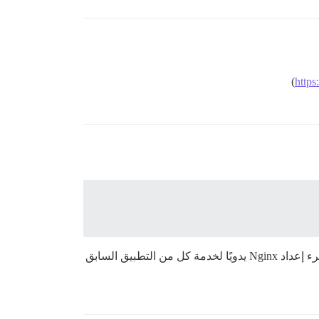
)
https
قال إنه يستخدم هذا النطاق لتطبيق آخر، وأعتقد أن أفضل طريقة للمضي قدمًا هي إعداد نطاق فرعي. وإلا، سيتعين على المرء إعداد Nginx يدويًا لخدمة كل من التطبيق السابق