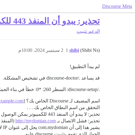
Discourse Meta
تحذير: يبدو أن المنفذ 443 للكمبيوتر غير متاح باستخدام اسم المضيف: &lt;mydomain&gt;.com
الدعم
تثبيت
(Shibi Ns)
shibi
1
2 سبتمبر 2024، 10:00م
لم يبدأ التطبيق!
قد يساعد ./discourse-doctor في تشخيص المشكلة.
./discourse-setup: السطر 260: *0: خطأ في بناء الجملة: عامل تشغيل متوقع (رمز الخطأ هو " *0 ")
اسم المضيف لـ Discourse الخاص بك؟ [
.example.com
التحقق من اسم النطاق الخاص بك . . .
تحذير: لا يبدو أن المنفذ 443 للكمبيوتر يمكن الوصول إليه باستخدام اسم المضيف: com.mydomian.
تحذير: فشل الاتصال بـ
http://mydomian.com
(المنفذ 80) أيضًا.
يشير هذا إلى أن com.mydomian يحل إلى عنوان IP لا يصل إلى
الجهاز الذي تقوم بتثبيت discourse عليه.