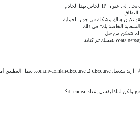
النطاق.
لسحابة الخاصة بك” في ذلك.
ا لم تتمكن من حل
لدي com.mydomian وهناك موقع يعمل بالفعل. ا