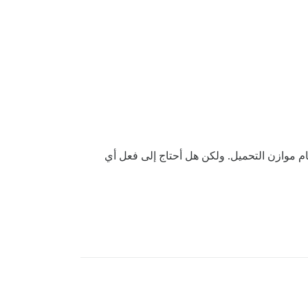
لآن أريد تشغيل discourse كـ com.mydomian/discourse. يعمل التطبيق أمام موازن التحميل. ولكن هل أحتاج إلى فعل أي