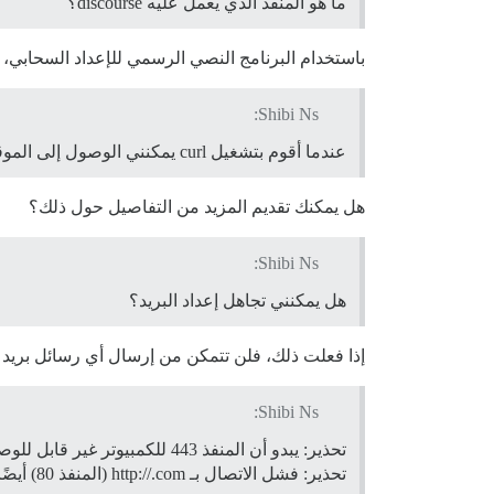
ما هو المنفذ الذي يعمل عليه discourse؟
باستخدام البرنامج النصي الرسمي للإعداد السحابي، سيعمل على
Shibi Ns:
عندما أقوم بتشغيل curl يمكنني الوصول إلى الموقع ولكن لماذا يفشل إعداد discourse؟
هل يمكنك تقديم المزيد من التفاصيل حول ذلك؟
Shibi Ns:
هل يمكنني تجاهل إعداد البريد؟
إذا فعلت ذلك، فلن تتمكن من إرسال أي رسائل بريد إل
Shibi Ns:
تحذير: يبدو أن المنفذ 443 للكمبيوتر غير قابل للوصول باستخدام اسم المضيف: .com.
تحذير: فشل الاتصال بـ http://.com (المنفذ 80) أيضًا.