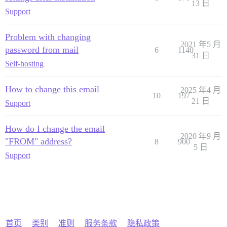
13 日
Support
Problem with changing
2021 年5 月
password from mail
6
1140
31 日
Self-hosting
How to change this email
2025 年4 月
10
197
21 日
Support
How do I change the email
2020 年9 月
"FROM" address?
8
900
5 日
Support
首页
类别
准则
服务条款
隐私政策