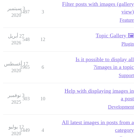
Filter posts with images (gallery
3 سبتمبر
view)
1497
3
2020
Feature
🖼️ Topic Gallery
27 أبريل
548
12
2026
Plugin
Is it possible to display all
17 أغسطس
images in a topic?
1965
6
2020
Support
Help with displaying images in
3 نوفمبر
a post
303
10
2025
Development
All latest images in posts from a
12 يوليو
category
1449
4
2020