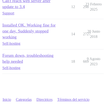
Can't reach web server after
23 Febrero
update to 3.4
12
298
2025
Support
Installed OK. Working fine for
one day. Suddenly stopped
20 Junio
14
2727
working
2018
Self-hosting
Forum down, troubleshooting
9 Agosto
help needed
18
669
2023
Self-hosting
Inicio
Categorías
Directrices
Términos del servicio