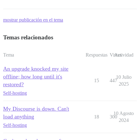
mostrar publicación en el tema
Temas relacionados
Tema
Respuestas
Vistas
Actividad
An upgrade knocked my site
offline; how long until it's
10 Julio
15
447
restored?
2025
Self-hosting
My Discourse is down. Can't
10 Agosto
load anything
18
300
2024
Self-hosting