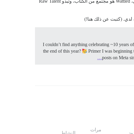
نعم، لقد كنت مرتبكًا بعض الشيء أيضًا. يبدو أن المشاركين الآخرين ربما يكونون مجتمعات عبر الإنترنت؟ (على سبيل المثال، Wattled هو مجتمع من الكتاب، وتبدو Raw Talent
I couldn’t find anything celebrating ~10 years of
the end of this year?
Primer I was beginning t
posts on Meta si
مرات
ود
النشاط