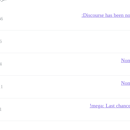
Discourse has been no
66
6
Nom
4
Nom
11
1