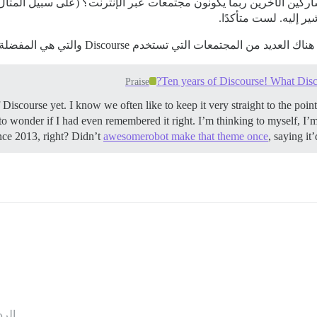
Ten years of Discourse! What Disc
Praise
 Discourse yet. I know we often like to keep it very straight to the poi
o wonder if I had even remembered it right. I’m thinking to myself, I’m
nce 2013, right? Didn’t
awesomerobot make that theme once
, saying i
الرد