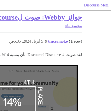
Discourse Meta
جوائز Webby: صوت لDiscourse كأفضل مجتمع! 🎉
مجتمع
ثناء
(Tracey)
traceymoko
9
5 أبريل 2024، 5:35ص
لقد صوتت لـ Discourse! Discourse الآن بنسبة 14% من الأصوات.