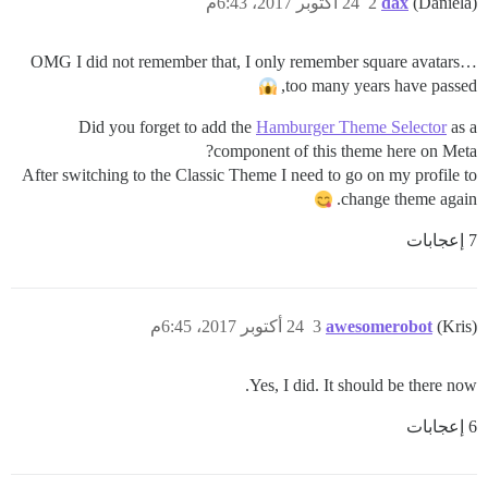
(Daniela)
dax
2
24 أكتوبر 2017، 6:43م
OMG I did not remember that, I only remember square avatars…
too many years have passed,
Did you forget to add the
Hamburger Theme Selector
as a
component of this theme here on Meta?
After switching to the Classic Theme I need to go on my profile to
change theme again.
7 إعجابات
(Kris)
awesomerobot
3
24 أكتوبر 2017، 6:45م
Yes, I did. It should be there now.
6 إعجابات