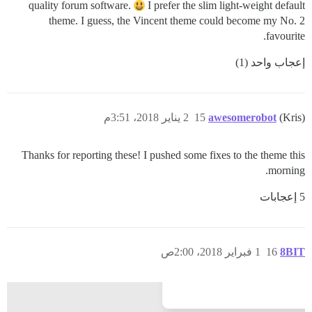
quality forum software.
I prefer the slim light-weight default
theme. I guess, the Vincent theme could become my No. 2
favourite.
إعجاب واحد (1)
(Kris)
awesomerobot
15
2 يناير 2018، 3:51م
Thanks for reporting these! I pushed some fixes to the theme this
morning.
5 إعجابات
8BIT
16
1 فبراير 2018، 2:00ص