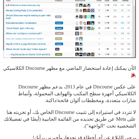
الآن يمكنك إعادة استحضار الماضي مع مظهر Discourse الكلاسيكي
على عكس Discourse في عام 2013، يدعم مظهر Discourse
الكلاسيكي أجهزة سطح المكتب والهواتف المحمولة، وأنماط
شارات متعددة، ومخططات ألوان فاتحة/داكنة.
لا تتردد في استيراده إلى تثبيت Discourse الخاص بك، أو تجربته هنا
على Meta عن طريق تحديده من القائمة الجانبية (أيضًا في تفضيلاتك
الشخصية تحت “الواجهة”).
يرجى الإبلاغ عن أي أخطاء قد تجدها، وأخبرني برأيك!