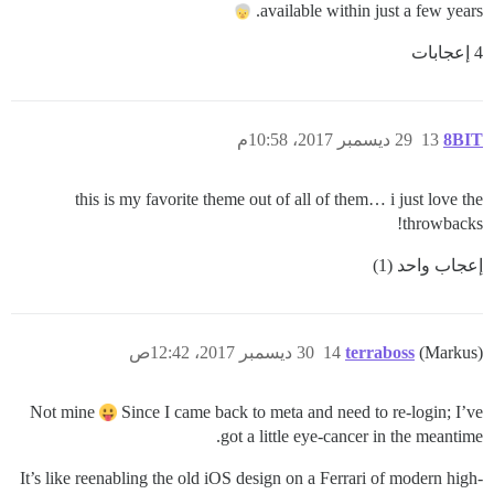
available within just a few years.
4 إعجابات
8BIT
13
29 ديسمبر 2017، 10:58م
this is my favorite theme out of all of them… i just love the
throwbacks!
إعجاب واحد (1)
(Markus)
terraboss
14
30 ديسمبر 2017، 12:42ص
Not mine
Since I came back to meta and need to re-login; I’ve
got a little eye-cancer in the meantime.
It’s like reenabling the old iOS design on a Ferrari of modern high-