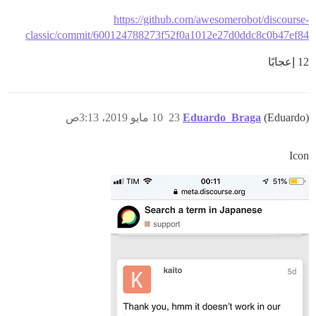
https://github.com/awesomerobot/discourse-
classic/commit/600124788273f52f0a1012e27d0ddc8c0b47ef84
12 إعجابًا
(Eduardo)
Eduardo_Braga
23
10 مايو 2019، 3:13ص
Icon