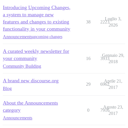
Introducing Upcoming Changes,
a system to manage new
Luglio 3,
features and changes to existing
38
2223
2026
functionality in your community
Announcements
upcoming-changes
A curated weekly newsletter for
Gennaio 29,
your community
16
3933
2018
Community Building
A brand new discourse.org
Aprile 21,
29
6962
2017
Blog
About the Announcements
Agosto 23,
category
0
7916
2017
Announcements