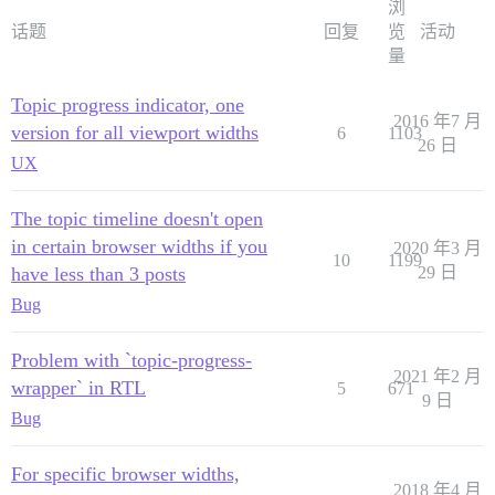
浏
话题
回复
览
活动
量
Topic progress indicator, one
2016 年7 月
version for all viewport widths
6
1103
26 日
UX
The topic timeline doesn't open
in certain browser widths if you
2020 年3 月
10
1199
have less than 3 posts
29 日
Bug
Problem with `topic-progress-
2021 年2 月
wrapper` in RTL
5
671
9 日
Bug
For specific browser widths,
2018 年4 月