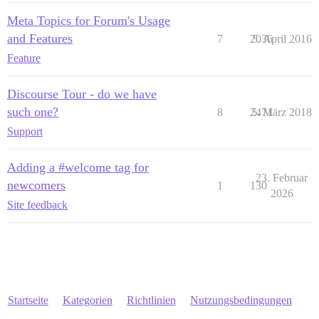
Meta Topics for Forum's Usage
and Features
7
2036
5. April 2016
Feature
Discourse Tour - do we have
such one?
8
2471
5. März 2018
Support
Adding a #welcome tag for
23. Februar
newcomers
1
130
2026
Site feedback
Startseite
Kategorien
Richtlinien
Nutzungsbedingungen