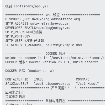
找到 containers/app.yml

==================== YML 设置 ====================

DISCOURSE_HOSTNAME=blog.admsoftware.org

SMTP_ADDRESS=smtp-relay.brevo.com

DEVELOPER_EMAILS=admblog@notpyx.me

SMTP_PASSWORD=已编辑

SMTP_PORT=587

SMTP_USER_NAME=已编辑

LETSENCRYPT_ACCOUNT_EMAIL=me@example.com

==================== DOCKER 信息 ====================

which: no docker.io in (/usr/local/sbin:/usr/local/bi
DOCKER 版本: Docker version 28.1.1, build 4eba377

DOCKER 进程 (docker ps -a)

CONTAINER ID   IMAGE                 COMMAND        C
8f123aeb38e7   local_discourse/app   "/sbin/boot" 
```==================== 严重问题！！！！ ===============
应用未运行！

尝试重新构建

==================== 重新构建日志 ====================

检测到x86_64架构