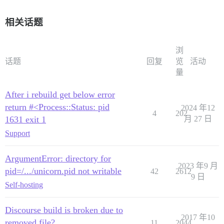
相关话题
浏
话题
回复
览
活动
量
After i rebuild get below error
return #<Process::Status: pid
2024 年12
4
202
1631 exit 1
月 27 日
Support
ArgumentError: directory for
2023 年9 月
pid=/.../unicorn.pid not writable
42
2612
9 日
Self-hosting
Discourse build is broken due to
2017 年10
removed file?
11
2044