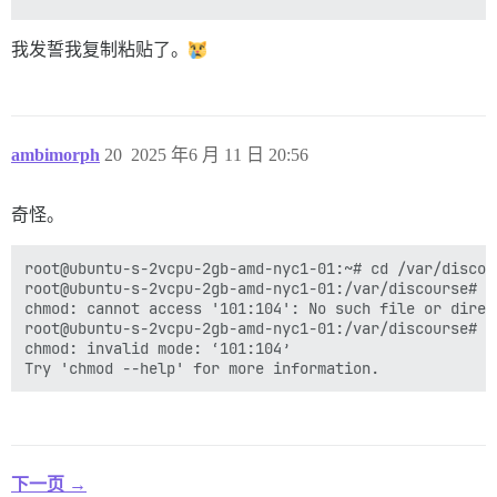
我发誓我复制粘贴了。
ambimorph
20
2025 年6 月 11 日 20:56
奇怪。
root@ubuntu-s-2vcpu-2gb-amd-nyc1-01:~# cd /var/discour
root@ubuntu-s-2vcpu-2gb-amd-nyc1-01:/var/discourse# c
chmod: cannot access '101:104': No such file or direct
root@ubuntu-s-2vcpu-2gb-amd-nyc1-01:/var/discourse# c
chmod: invalid mode: ‘101:104’

下一页 →