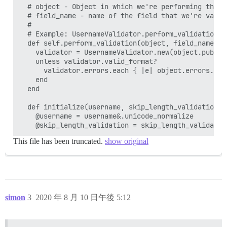
  # object - Object in which we're performing the va
  # field_name - name of the field that we're valida
  #

  # Example: UsernameValidator.perform_validation(us
  def self.perform_validation(object, field_name, op
    validator = UsernameValidator.new(object.public
    unless validator.valid_format?

      validator.errors.each { |e| object.errors.add
    end

  end

  def initialize(username, skip_length_validation: 
    @username = username&.unicode_normalize

This file has been truncated.
show original
simon
3
2020 年 8 月 10 日午後 5:12