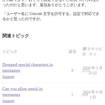
ったのだと思います。返信ありがとうございます。
「ユーザー名に Unicode 文字を許可する」設定で対応でき
るかと思ったのですが。
関連トピック
表
アクティビ
トピック
返信
示
ティ
Dropped special characters in
2020 年 2 月
usernames
8
2313
25 日
Support
Can you allow emoji in
2024 年 6 月
usernames
2
629
1 日
Support