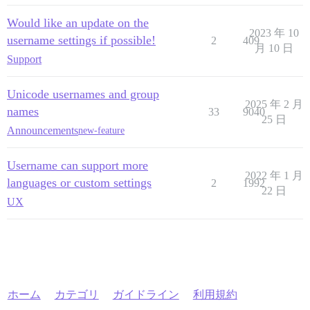
Would like an update on the
2023 年 10
username settings if possible!
2
409
月 10 日
Support
Unicode usernames and group
2025 年 2 月
names
33
9040
25 日
Announcements
new-feature
Username can support more
2022 年 1 月
languages or custom settings
2
1992
22 日
UX
ホーム
カテゴリ
ガイドライン
利用規約