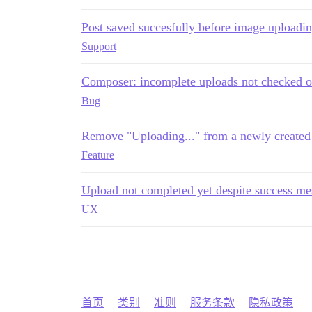
Post saved succesfully before image uploadi
Support
Composer: incomplete uploads not checked o
Bug
Remove "Uploading..." from a newly created 
Feature
Upload not completed yet despite success me
UX
首页
类别
准则
服务条款
隐私政策