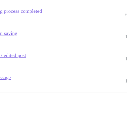
ng process completed
n saving
/ edited post
ssage