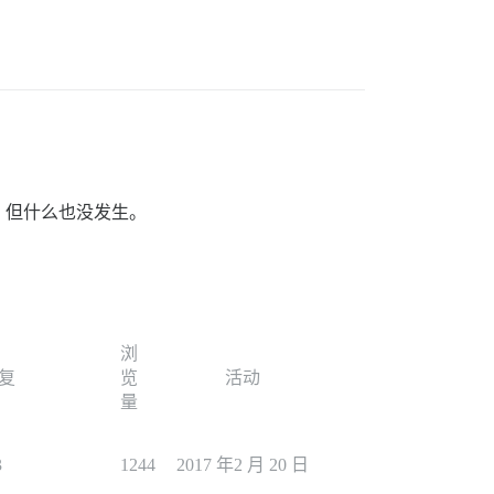
，但什么也没发生。
浏
复
览
活动
量
3
1244
2017 年2 月 20 日