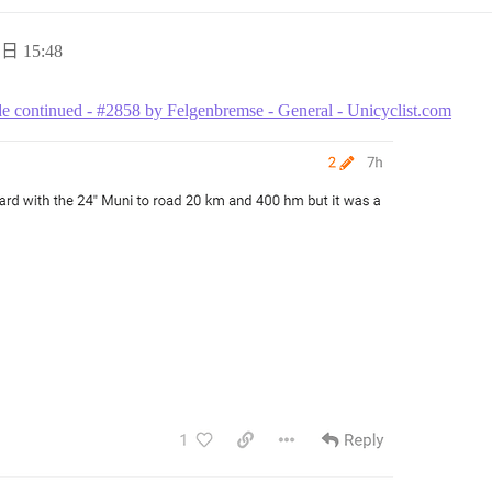
 日 15:48
ride continued - #2858 by Felgenbremse - General - Unicyclist.com