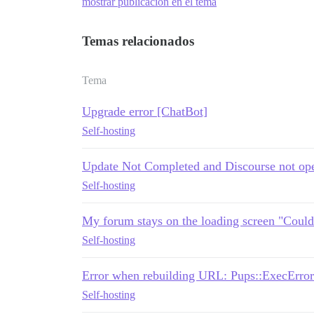
mostrar publicación en el tema
Temas relacionados
Tema
Upgrade error [ChatBot]
Self-hosting
Update Not Completed and Discourse not op
Self-hosting
My forum stays on the loading screen "Could
Self-hosting
Error when rebuilding URL: Pups::ExecError
Self-hosting