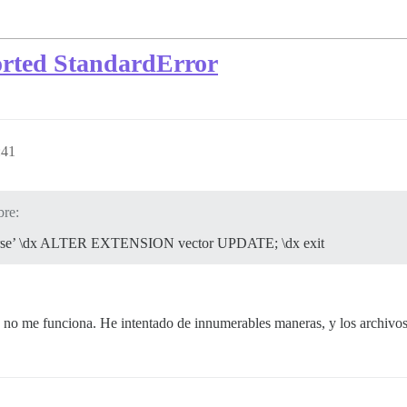
orted StandardError
:41
bre:
scourse’ \dx ALTER EXTENSION vector UPDATE; \dx exit
o me funciona. He intentado de innumerables maneras, y los archivos 