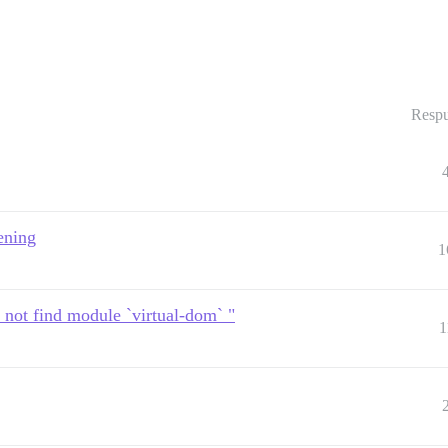
Respu
ening
1
 not find module `virtual-dom` "
1