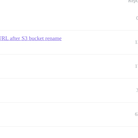
Répo
URL after S3 bucket rename
1
1
6