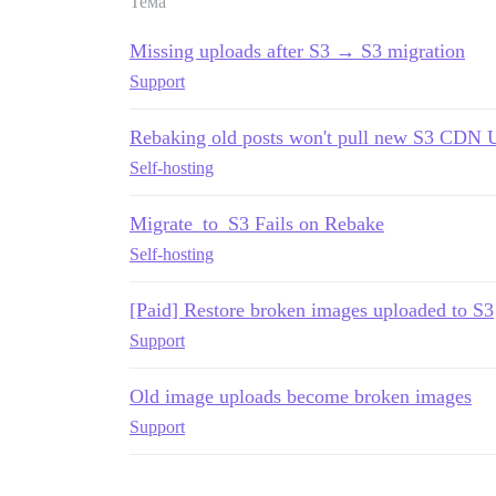
Тема
Missing uploads after S3 → S3 migration
Support
Rebaking old posts won't pull new S3 CDN 
Self-hosting
Migrate_to_S3 Fails on Rebake
Self-hosting
[Paid] Restore broken images uploaded to S3
Support
Old image uploads become broken images
Support