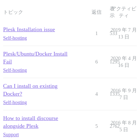
表
アクティビ
トピック
返信
示
ティ
Plesk Installation issue
2019 年 7 月
1
533
13 日
Self-hosting
Plesk/Ubuntu/Docker Install
2020 年 4 月
Fail
6
1295
16 日
Self-hosting
Can I install on existing
2016 年 9 月
Docker?
4
1335
7 日
Self-hosting
How to install discourse
2016 年 8 月
alongside Plesk
5
2762
5 日
Support