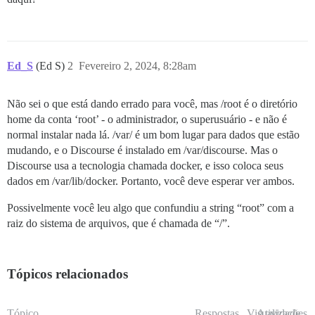
Ed_S
(Ed S)
2
Fevereiro 2, 2024, 8:28am
Não sei o que está dando errado para você, mas /root é o diretório
home da conta ‘root’ - o administrador, o superusuário - e não é
normal instalar nada lá. /var/ é um bom lugar para dados que estão
mudando, e o Discourse é instalado em /var/discourse. Mas o
Discourse usa a tecnologia chamada docker, e isso coloca seus
dados em /var/lib/docker. Portanto, você deve esperar ver ambos.
Possivelmente você leu algo que confundiu a string “root” com a
raiz do sistema de arquivos, que é chamada de “/”.
Tópicos relacionados
Tópico
Respostas
Visualizações
Atividade