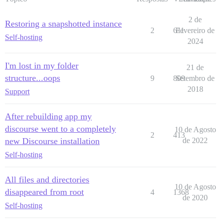
2 de
Restoring a snapshotted instance
2
611
Fevereiro de
Self-hosting
2024
I'm lost in my folder
21 de
structure...oops
9
809
Setembro de
2018
Support
After rebuilding app my
discourse went to a completely
10 de Agosto
2
413
new Discourse installation
de 2022
Self-hosting
All files and directories
10 de Agosto
disappeared from root
4
1368
de 2020
Self-hosting