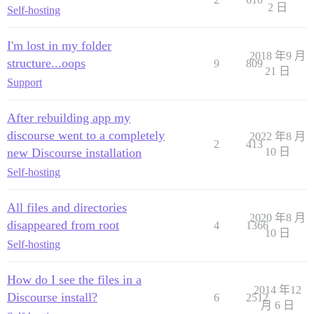
2 日
Self-hosting
I'm lost in my folder
2018 年9 月
structure...oops
9
809
21 日
Support
After rebuilding app my
discourse went to a completely
2022 年8 月
2
413
new Discourse installation
10 日
Self-hosting
All files and directories
2020 年8 月
disappeared from root
4
1366
10 日
Self-hosting
How do I see the files in a
2014 年12
Discourse install?
6
2512
月 6 日