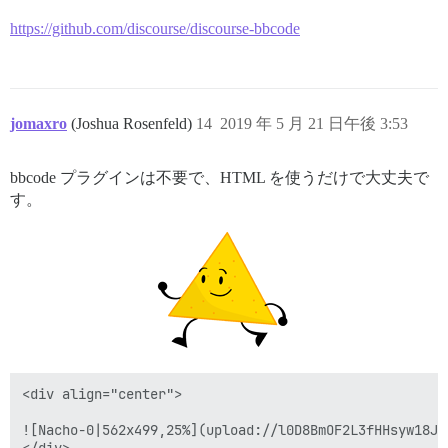
https://github.com/discourse/discourse-bbcode
jomaxro
(Joshua Rosenfeld)
14
2019 年 5 月 21 日午後 3:53
bbcode プラグインは不要で、HTML を使うだけで大丈夫で
す。
<div align="center">

![Nacho-0|562x499,25%](upload://l0D8BmOF2L3fHHsyw18JmT