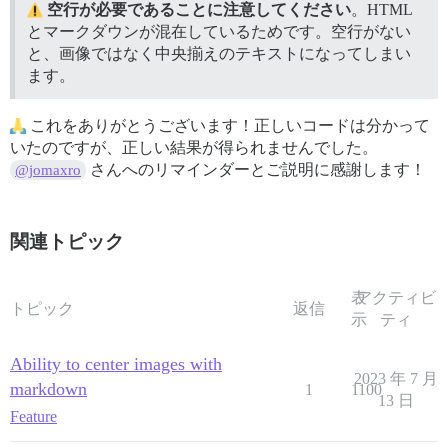
空行が必要であることに注意してください
。HTML
とマークダウンが混在しているためです。空行がない
と、画像ではなく中央揃えのテキストになってしまい
ます。
これをありがとうございます！正しいコードは分かって
いたのですが、正しい結果が得られませんでした。
さんへのリマインダーとご説明に感謝します！
@jomaxro
関連トピック
表
アクティビ
トピック
返信
示
ティ
Ability to center images with
2023 年 7 月
markdown
1
1100
13 日
Feature