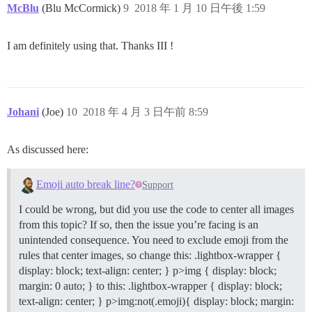
McBlu
(Blu McCormick)
9
2018 年 1 月 10 日午後 1:59
I am definitely using that. Thanks III !
Johani
(Joe)
10
2018 年 4 月 3 日午前 8:59
As discussed here:
Emoji auto break line?
Support
I could be wrong, but did you use the code to center all images
from this topic? If so, then the issue you’re facing is an
unintended consequence. You need to exclude emoji from the
rules that center images, so change this: .lightbox-wrapper {
display: block; text-align: center; } p>img { display: block;
margin: 0 auto; } to this: .lightbox-wrapper { display: block;
text-align: center; } p>img:not(.emoji){ display: block; margin: