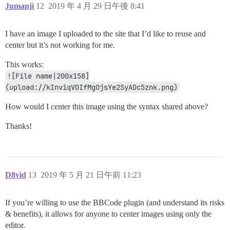
Jumanji
12
2019 年 4 月 29 日午後 8:41
I have an image I uploaded to the site that I’d like to reuse and
center but it’s not working for me.
This works:
![File name|200x158]
(upload://kInviqVDIfMgOjsYe2SyADc5znk.png)
How would I center this image using the syntax shared above?
Thanks!
D8vid
13
2019 年 5 月 21 日午前 11:23
If you’re willing to use the BBCode plugin (and understand its risks
& benefits), it allows for anyone to center images using only the
editor.