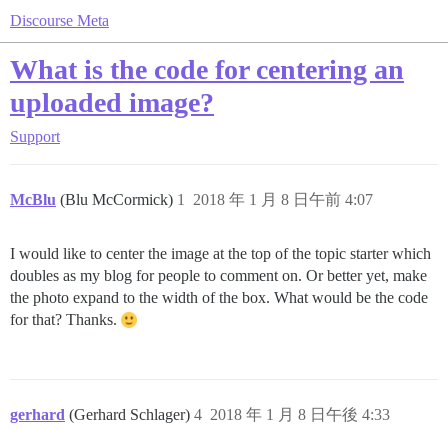
Discourse Meta
What is the code for centering an
uploaded image?
Support
McBlu
(Blu McCormick)
1
2018 年 1 月 8 日午前 4:07
I would like to center the image at the top of the topic starter which
doubles as my blog for people to comment on. Or better yet, make
the photo expand to the width of the box. What would be the code
for that? Thanks.
gerhard
(Gerhard Schlager)
4
2018 年 1 月 8 日午後 4:33