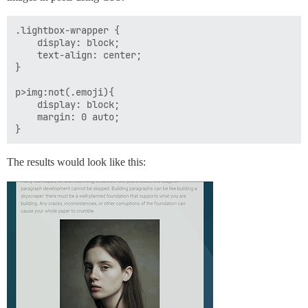
.lightbox-wrapper {

    display: block;

    text-align: center;

}

p>img:not(.emoji){

    display: block;

    margin: 0 auto; 

The results would look like this: