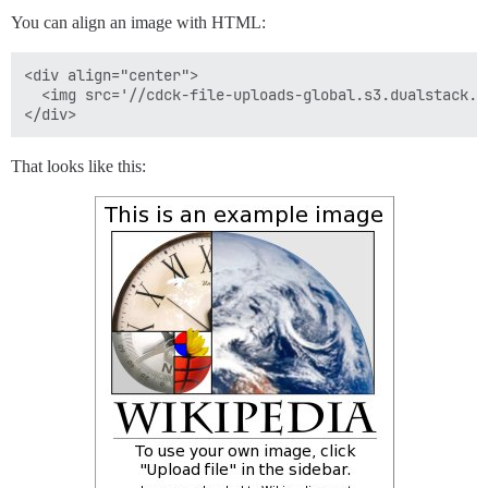
You can align an image with HTML:
<div align="center">

  <img src='//cdck-file-uploads-global.s3.dualstack.u
That looks like this: