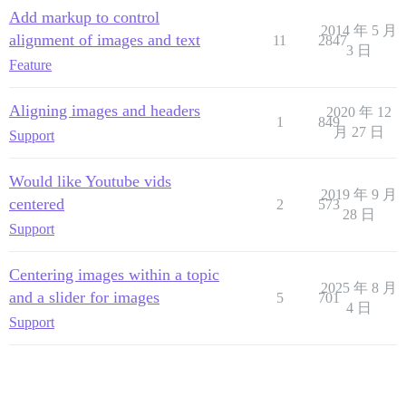
Add markup to control
2014 年 5 月
alignment of images and text
11
2847
3 日
Feature
Aligning images and headers
2020 年 12
1
849
月 27 日
Support
Would like Youtube vids
2019 年 9 月
centered
2
573
28 日
Support
Centering images within a topic
2025 年 8 月
and a slider for images
5
701
4 日
Support