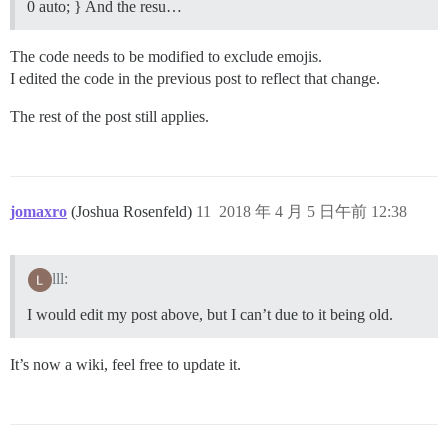
0 auto; } And the resu…
The code needs to be modified to exclude emojis.
I edited the code in the previous post to reflect that change.
The rest of the post still applies.
jomaxro
(Joshua Rosenfeld)
11
2018 年 4 月 5 日午前 12:38
lll:
I would edit my post above, but I can’t due to it being old.
It’s now a wiki, feel free to update it.