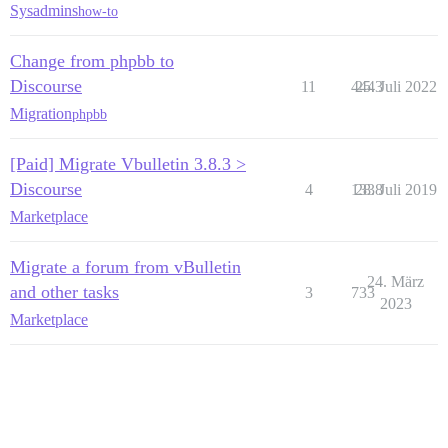
Sysadmins
how-to
Change from phpbb to
Discourse
11
4443
25. Juli 2022
Migration
phpbb
[Paid] Migrate Vbulletin 3.8.3 >
Discourse
4
1338
28. Juli 2019
Marketplace
Migrate a forum from vBulletin
24. März
and other tasks
3
733
2023
Marketplace