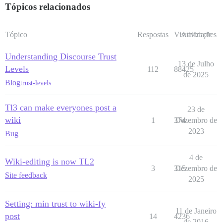
Tópicos relacionados
Tópico
Respostas
Visualizações
Atividade
Understanding Discourse Trust
13 de Julho
Levels
112
88425
de 2025
Blog
trust-levels
Tl3 can make everyones post a
23 de
wiki
1
374
Dezembro de
2023
Bug
4 de
Wiki-editing is now TL2
3
315
Dezembro de
Site feedback
2025
Setting: min trust to wiki-fy
11 de Janeiro
post
14
4236
de 2016