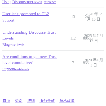
Using Discourse
trust-levels
,
reference
User isn't promoted to TL2
2020 年12
13
1241
月 15 日
Support
Understanding Discourse Trust
2025 年7 月
Levels
112
88606
13 日
Blog
trust-levels
Are conditions to get new Trust
2020 年4 月
level cumulative?
7
933
3 日
Support
trust-levels
首页
类别
准则
服务条款
隐私政策