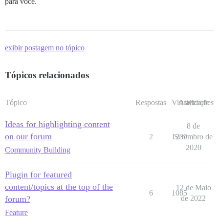
para você.
exibir postagem no tópico
Tópicos relacionados
Tópico
Respostas
Visualizações
Atividade
Ideas for highlighting content
8 de
on our forum
2
1239
Setembro de
2020
Community Building
Plugin for featured
content/topics at the top of the
12 de Maio
6
1085
forum?
de 2022
Feature