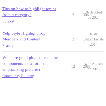
Tips on how to highlight topics
26 de Abril
from a category?
2
306
de 2024
Support
Yelp Style Highlight Top
10 de
Members and Content
2
1473
Dezembro de
2014
Feature
What are good plugins or theme
components for a forum
4 de Agosto
12
2088
emphasizing pictures?
de 2025
Community Building