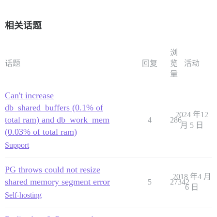
相关话题
浏
话题
回复
览
活动
量
Can't increase
db_shared_buffers (0.1% of
2024 年12
total ram) and db_work_mem
4
286
月 5 日
(0.03% of total ram)
Support
PG throws could not resize
2018 年4 月
shared memory segment error
5
27342
6 日
Self-hosting