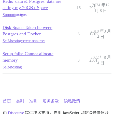
Redis_data & Postgres_data are
2024 年12
eating my 20GB+ Space
16
297
月 8 日
Support
postgres
Disk Space Taken between
2018 年3 月
Postgres and Docker
5
1216
4 日
Self-hosting
server-resources
Setup fails: Cannot allocate
2022 年8 月
memory
3
2301
4 日
Self-hosting
首页
类别
准则
服务条款
隐私政策
由
Discourse
提供技术支持，启用 JavaScript 以获得最佳体验