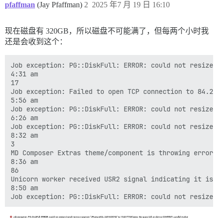
pfaffman
(Jay Pfaffman)
2
2025 年7 月 19 日 16:10
现在磁盘有 320GB，所以磁盘不可能满了，但每两个小时我
还是会收到这个：
Job exception: PG::DiskFull: ERROR: could not resize 
4:31 am

17

Job exception: Failed to open TCP connection to 84.24
5:56 am

Job exception: PG::DiskFull: ERROR: could not resize 
6:26 am

Job exception: PG::DiskFull: ERROR: could not resize 
8:32 am

3

MD Composer Extras theme/component is throwing errors
8:36 am

86

Unicorn worker received USR2 signal indicating it is 
8:50 am
