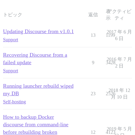
表
アクティビ
トピック
返信
示
ティ
Updating Discourse from v1.0.1
2017 年 6 月
13
1199
6 日
Support
Recovering Discourse from a
2016 年 7 月
failed update
9
3428
2 日
Support
Running launcher rebuild wiped
2018 年 12
my DB
23
2526
月 10 日
Self-hosting
How to backup Docker
discourse from command-line
2019 年 5 月
before rebuilding broken
12
4123