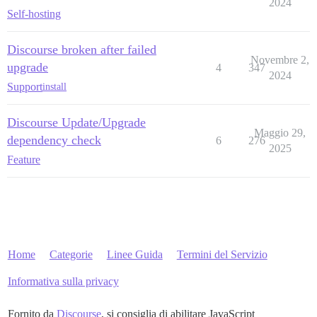
2024
Self-hosting
Discourse broken after failed
Novembre 2,
upgrade
4
347
2024
Support
install
Discourse Update/Upgrade
Maggio 29,
dependency check
6
276
2025
Feature
Home
Categorie
Linee Guida
Termini del Servizio
Informativa sulla privacy
Fornito da
Discourse
, si consiglia di abilitare JavaScript