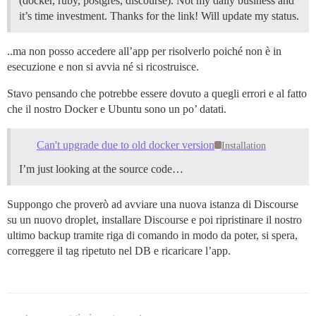
(docker, ruby, postgres, discourse). Not my daily business and
it’s time investment. Thanks for the link! Will update my status.
..ma non posso accedere all’app per risolverlo poiché non è in
esecuzione e non si avvia né si ricostruisce.
Stavo pensando che potrebbe essere dovuto a quegli errori e al fatto
che il nostro Docker e Ubuntu sono un po’ datati.
Can't upgrade due to old docker version
Installation
I’m just looking at the source code…
Suppongo che proverò ad avviare una nuova istanza di Discourse
su un nuovo droplet, installare Discourse e poi ripristinare il nostro
ultimo backup tramite riga di comando in modo da poter, si spera,
correggere il tag ripetuto nel DB e ricaricare l’app.