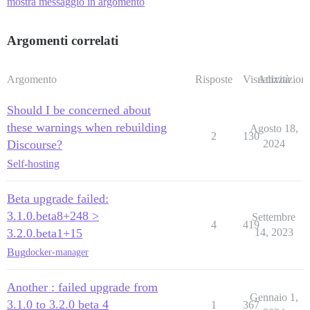
mostra messaggio in argomento
Argomenti correlati
Argomento
Risposte
Visualizzazioni
Attività
Should I be concerned about
these warnings when rebuilding
Agosto 18,
2
130
Discourse?
2024
Self-hosting
Beta upgrade failed:
3.1.0.beta8+248 >
Settembre
4
419
3.2.0.beta1+15
14, 2023
Bug
docker-manager
Another : failed upgrade from
Gennaio 1,
3.1.0 to 3.2.0 beta 4
1
367