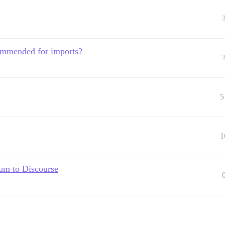
commended for imports?
5
1
rum to Discourse