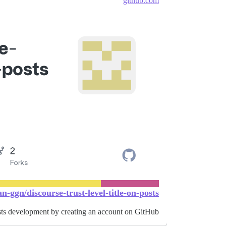
github.com
n-ggn/discourse-trust-level-title-on-posts
osts development by creating an account on GitHub.