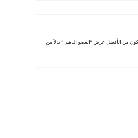
trust_level x”؟ على سبيل المثال، نسمي trust_level 2 العضو الذهبي، سيكون من الأفضل عرض “العضو الذهبي” بدلاً من