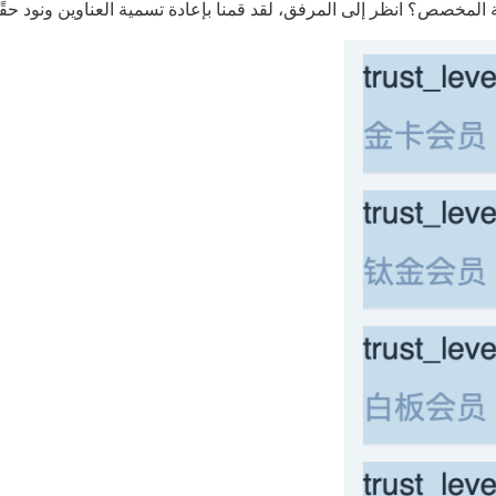
لمخصص؟ انظر إلى المرفق، لقد قمنا بإعادة تسمية العناوين ونود حق