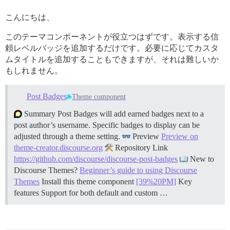
こんにちは、
このテーマコンポーネントが役立つはずです。表示する信
頼レベルバッジを追加するだけです。必要に応じてカスタ
ムタイトルを追加することもできますが、それは難しいか
もしれません。
Post Badges
Theme component
Summary Post Badges will add earned badges next to a
post author’s username. Specific badges to display can be
adjusted through a theme setting.
Preview
Preview on
theme-creator.discourse.org
Repository Link
https://github.com/discourse/discourse-post-badges
New to
Discourse Themes?
Beginner’s guide to using Discourse
Themes
Install this theme component
[39%20PM]
Key
features Support for both default and custom …