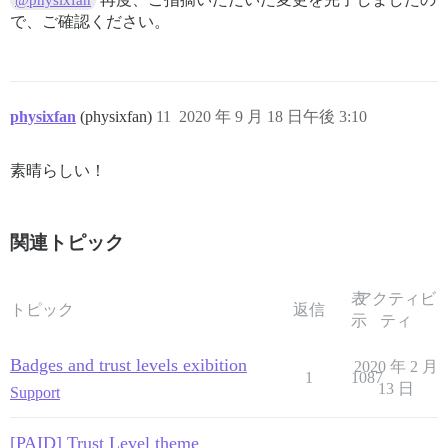
@physixfan
で、ご確認ください。
physixfan
(physixfan)
11
2020 年 9 月 18 日午後 3:10
素晴らしい！
関連トピック
表
アクティビ
トピック
返信
示
ティ
Badges and trust levels exibition
2020 年 2 月
1
1087
13 日
Support
[PAID] Trust Level theme