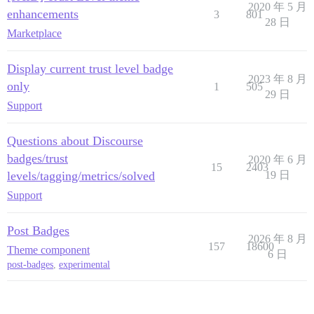
2020 年 5 月
enhancements
3
801
28 日
Marketplace
Display current trust level badge
2023 年 8 月
only
1
505
29 日
Support
Questions about Discourse
badges/trust
2020 年 6 月
15
2403
levels/tagging/metrics/solved
19 日
Support
Post Badges
2026 年 8 月
157
18600
Theme component
6 日
post-badges
,
experimental