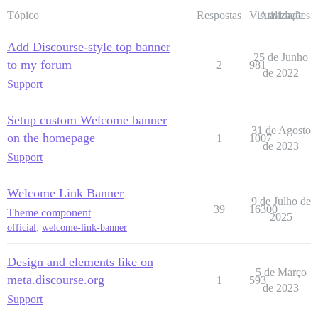
Tópico
Respostas
Visualizações
Atividade
Add Discourse-style top banner
25 de Junho
to my forum
2
981
de 2022
Support
Setup custom Welcome banner
31 de Agosto
on the homepage
1
1007
de 2023
Support
Welcome Link Banner
9 de Julho de
39
16300
Theme component
2025
official
,
welcome-link-banner
Design and elements like on
5 de Março
meta.discourse.org
1
593
de 2023
Support