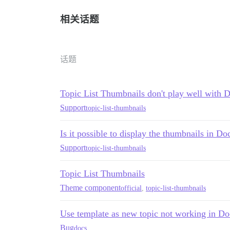
相关话题
话题
Topic List Thumbnails don't play well with 
Support
topic-list-thumbnails
Is it possible to display the thumbnails in Do
Support
topic-list-thumbnails
Topic List Thumbnails
Theme component
official
,
topic-list-thumbnails
Use template as new topic not working in Do
Bug
docs