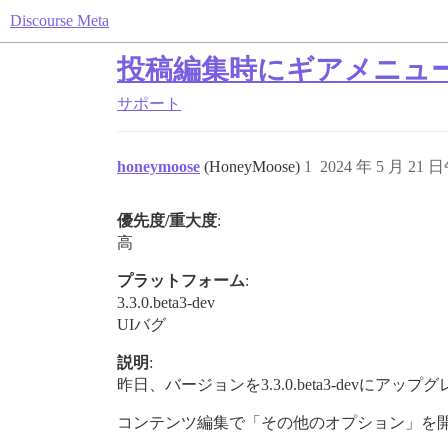
Discourse Meta
投稿編集時にギアメニュ
サポート
honeymoose
(HoneyMoose)
1
2024 年 5 月 21 日
優先度/重大度
:
高
プラットフォーム
:
3.3.0.beta3-dev
UIバグ
説明
:
昨日、バージョンを3.3.0.beta3-devにアッ
コンテンツ編集で「その他のオプション」を