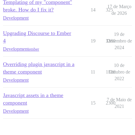
Templating of my "component"
17 de Março
broke. How do I fix it?
14
325
de 2026
Development
Upgrading Discourse to Ember
19 de
4
19
3280
Dezembro de
2024
Development
ember
Overriding plugin javascript in a
10 de
theme component
11
1326
Outubro de
2022
Development
Javascript assets in a theme
7 de Maio de
component
15
2300
2021
Development