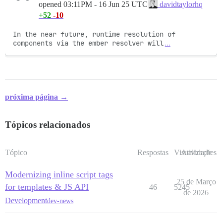
opened
03:11PM - 16 Jun 25 UTC
davidtaylorhq
+52
-10
In the near future, runtime resolution of 
components via the ember resolver will
…
próxima página →
Tópicos relacionados
Tópico
Respostas
Visualizações
Atividade
Modernizing inline script tags
25 de Março
for templates & JS API
46
5245
de 2026
Development
dev-news