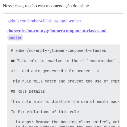
Nesse caso, recebo esta recomendação do eslint:
github.com/ember-cli/eslint-plugin-ember
docs/rules/no-empty-glimmer-component-classes.md
master
# ember/no-empty-glimmer-component-classes

💼 This rule is enabled in the ✅ `recommended` [con
<!-- end auto-generated rule header -->

This rule will catch and prevent the use of empty b
## Rule Details

This rule aims to disallow the use of empty backing
To fix violations of this rule:

- In apps: Remove the backing class entirely until 
- In in-repo addons: Replace the backing class depe