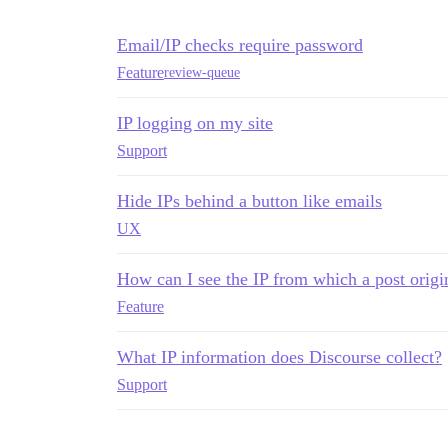
Email/IP checks require password
Feature
review-queue
IP logging on my site
Support
Hide IPs behind a button like emails
UX
How can I see the IP from which a post origi
Feature
What IP information does Discourse collect?
Support