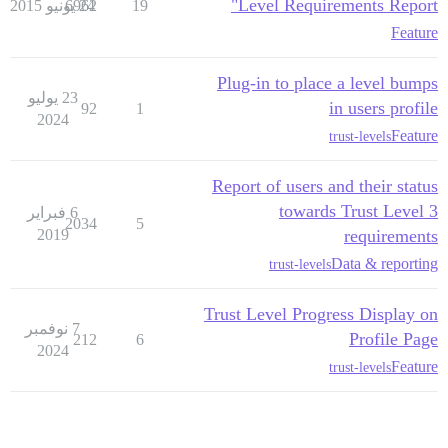
Level Requirements Report"
19
24 يونيو 2015
6962
Feature
Plug-in to place a level bumps
23 يوليو
in users profile
92
1
2024
Feature
trust-levels
Report of users and their status
towards Trust Level 3
6 فبراير
2034
5
2019
requirements
Data & reporting
trust-levels
Trust Level Progress Display on
7 نوفمبر
Profile Page
212
6
2024
Feature
trust-levels