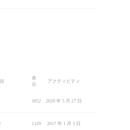
表
信
アクティビティ
示
1
3052
2020 年 5 月 27 日
9
1329
2017 年 1 月 3 日