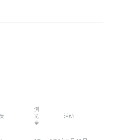
浏
复
览
活动
量