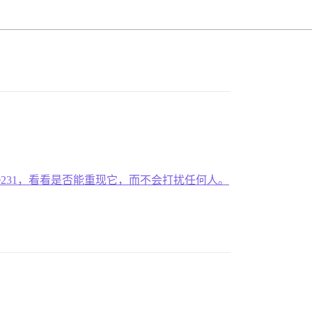
ocess-completed/240231，看看是否能重现它，而不会打扰任何人。