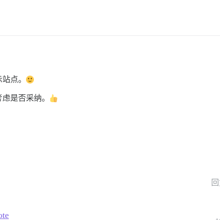
示站点。
考虑是否采纳。
回
ote