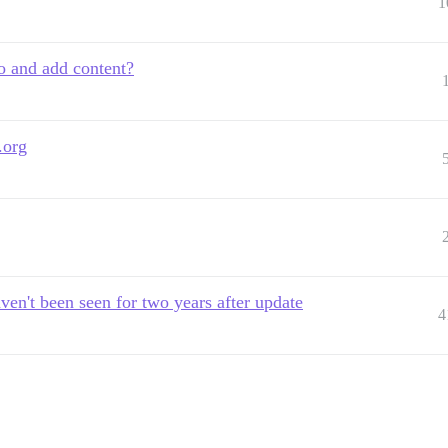
1
o and add content?
.org
ven't been seen for two years after update
4