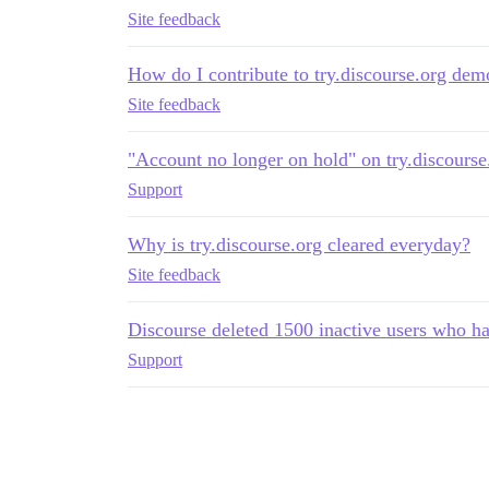
Site feedback
How do I contribute to try.discourse.org dem
Site feedback
"Account no longer on hold" on try.discourse
Support
Why is try.discourse.org cleared everyday?
Site feedback
Discourse deleted 1500 inactive users who ha
Support