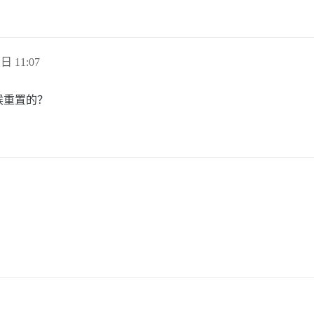
 日 11:07
候重置的？