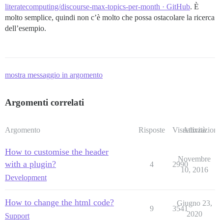
literatecomputing/discourse-max-topics-per-month · GitHub
. È
molto semplice, quindi non c’è molto che possa ostacolare la ricerca
dell’esempio.
mostra messaggio in argomento
Argomenti correlati
Argomento
Risposte
Visualizzazioni
Attività
How to customise the header
Novembre
with a plugin?
4
2990
10, 2016
Development
How to change the html code?
Giugno 23,
9
3541
2020
Support