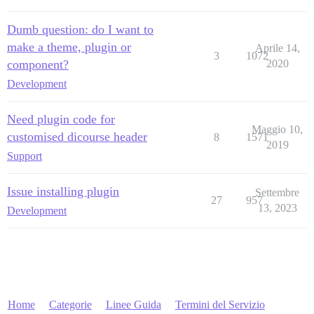
Dumb question: do I want to
make a theme, plugin or
Aprile 14,
3
1072
component?
2020
Development
Need plugin code for
Maggio 10,
customised dicourse header
8
1571
2019
Support
Issue installing plugin
Settembre
27
957
13, 2023
Development
Home
Categorie
Linee Guida
Termini del Servizio